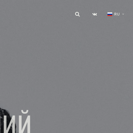
RU
НИЙ