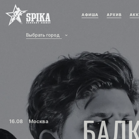
Концертное агенство SPIKA
АФИША
АРХИВ
АКК
Выбрать город
БАЛ
16.08
Москва