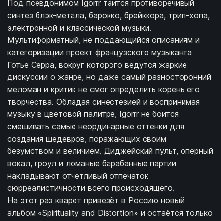
Под псевдонимом Igorrr таится противоречивый
синтез блэк-метала, барокко, брейккора, трип-хопа,
электронной и классической музыки.
Мультиформатный, не поддающийся описаниям и
категоризации проект французского музыканта
Готье Серра, вокруг которого ведутся жаркие
дискуссии о жанре, но даже самый разносторонний
меломан и критик не смог определить корень его
творчества. Обладая синестезией и воспринимая
музыку в цветовой палитре, Igorrr не боится
смешивать самые неординарные оттенки для
создания шедевров, поражающих своим
безумством и величием. Диджейский пульт, оперный
вокал, гроул и ломаные барабанные партии
накладывают отчетливый отпечаток
сюрреалистичности всего происходящего.
На этот раз кварет привезёт в Россию новый
альбом «Spirituality and Distortion» и остаётся только