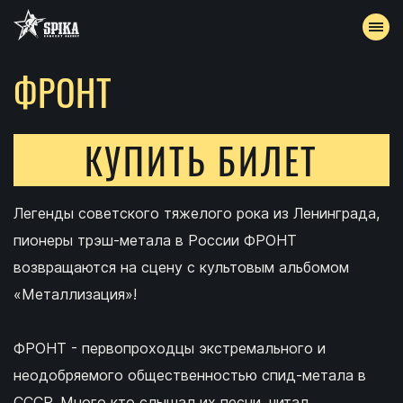
ФРОНТ
АФИША
АРХИВ
КУПИТЬ БИЛЕТ
АККРЕДИТАЦИЯ
Легенды советского тяжелого рока из Ленинграда,
КОНТАКТЫ
пионеры трэш-метала в России ФРОНТ
возвращаются на сцену с культовым альбомом
«Металлизация»!
ФРОНТ - первопроходцы экстремального и
неодобряемого общественностью спид-метала в
СССР. Много кто слышал их песни, читал