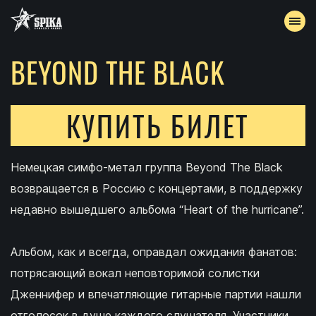
BEYOND THE BLACK
АФИША
АРХИВ
КУПИТЬ БИЛЕТ
АККРЕДИТАЦИЯ
Немецкая симфо-метал группа Beyond The Black
КОНТАКТЫ
возвращается в Россию с концертами, в поддержку
недавно вышедшего альбома “Heart of the hurricane”.
Альбом, как и всегда, оправдал ожидания фанатов:
потрясающий вокал неповторимой солистки
Дженнифер и впечатляющие гитарные партии нашли
отголосок в душе каждого слушателя. Участники