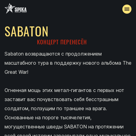
SABATON
АФИША
КОНЦЕРТ ПЕРЕНЕСЁН
АРХИВ
Sabaton возвращаются с продолжением
масштабного тура в поддержку нового альбома The
АККРЕДИТАЦИЯ
Great War!
КОНТАКТЫ
Огненная мощь этих метал-гигантов с первых нот
заставит вас почувствовать себя бесстрашным
солдатом, ползущим по траншее на врага.
Основанные на пороге тысячелетия,
могущественные шведы SABATON на протяжении
всей своей истории завоевывали одно музыкальное