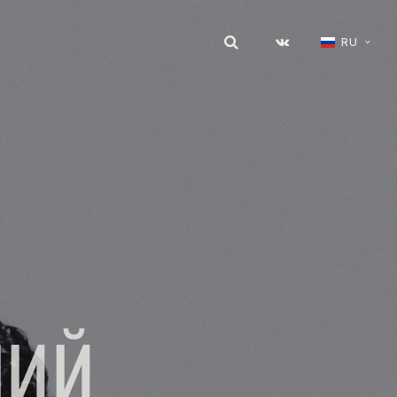
RU
НИЙ