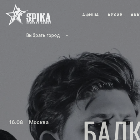
Концертное агенство SPIKA
АФИША
АРХИВ
АКК
Выбрать город
БАЛ
16.08
Москва