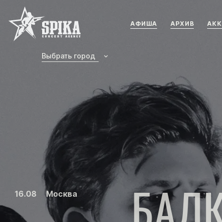
Концертное агенство SPIKA
АФИША
АРХИВ
АКК
Выбрать город
БАЛ
16.08
Москва