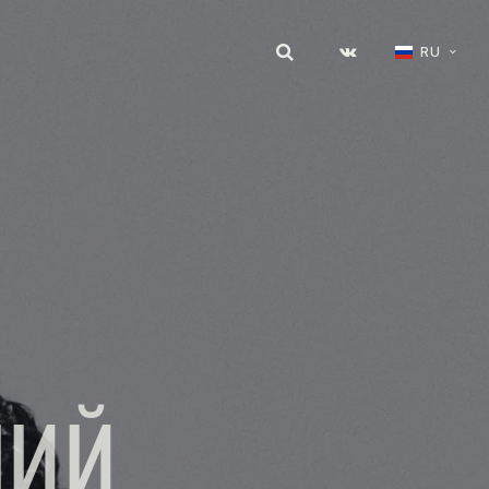
RU
НИЙ