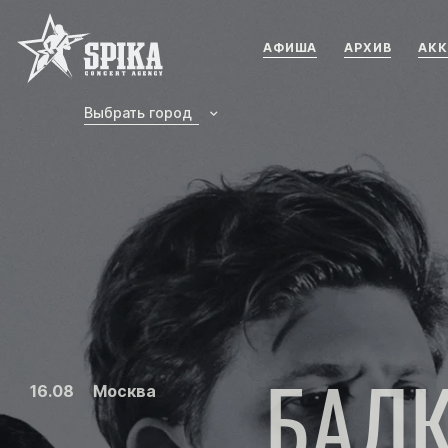
Концертное агенство SPIKA
АФИША
АРХИВ
АКК
Выбрать город
БАЛ
16.08
Москва