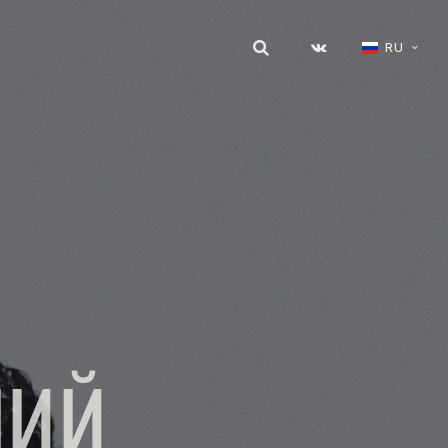
RU
НИЙ