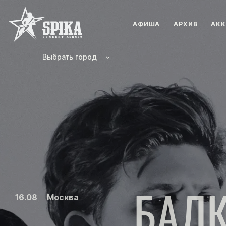
Концертное агенство SPIKA
АФИША
АРХИВ
АКК
Выбрать город
БАЛ
16.08
Москва