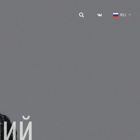
RU
НИЙ